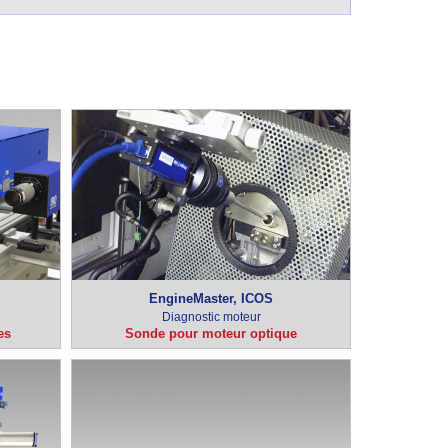
EngineMaster, ICOS
Diagnostic moteur
es
Sonde pour moteur optique