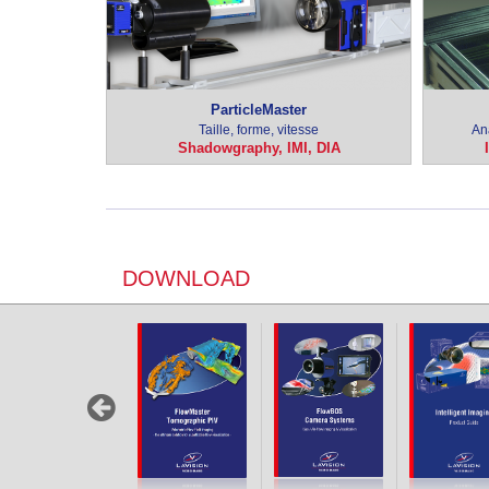
ParticleMaster
Taille, forme, vitesse
An
Shadowgraphy, IMI, DIA
DOWNLOAD