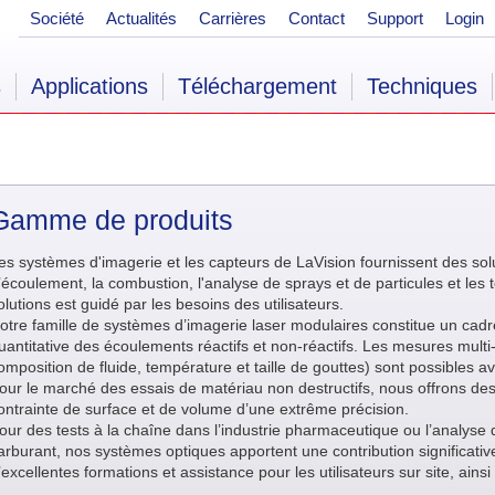
Société
Actualités
Carrières
Contact
Support
Login
s
Applications
Téléchargement
Techniques
Gamme de produits
es systèmes d'imagerie et les capteurs de LaVision fournissent des so
’écoulement, la combustion, l'analyse de sprays et de particules et les
olutions est guidé par les besoins des utilisateurs.
otre famille de systèmes d’imagerie laser modulaires constitue un cadre
uantitative des écoulements réactifs et non-réactifs. Les mesures mult
omposition de fluide, température et taille de gouttes) sont possibles 
our le marché des essais de matériau non destructifs, nous offrons d
ontrainte de surface et de volume d’une extrême précision.
our des tests à la chaîne dans l’industrie pharmaceutique ou l’analyse 
arburant, nos systèmes optiques apportent une contribution significative 
’excellentes formations et assistance pour les utilisateurs sur site, ain