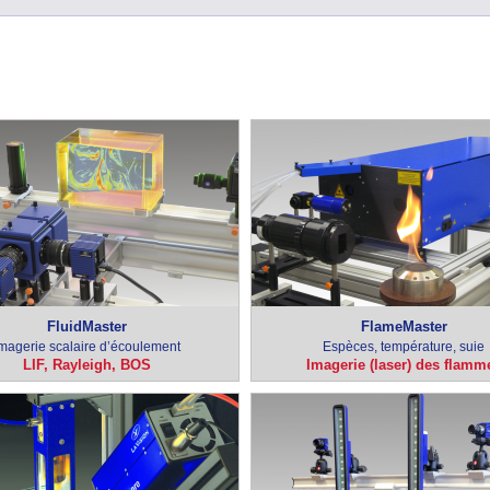
FluidMaster
FlameMaster
magerie scalaire d’écoulement
Espèces, température, suie
LIF, Rayleigh, BOS
Imagerie (laser) des flamm