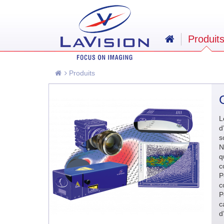
Produit
Produits
L
d
s
N
q
c
P
c
P
c
d