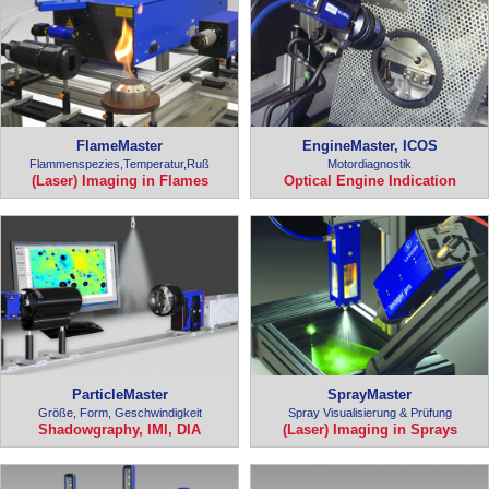
FlameMaster
EngineMaster, ICOS
Flammenspezies,Temperatur,Ruß
Motordiagnostik
(Laser) Imaging in Flames
Optical Engine Indication
ParticleMaster
SprayMaster
Größe, Form, Geschwindigkeit
Spray Visualisierung & Prüfung
Shadowgraphy, IMI, DIA
(Laser) Imaging in Sprays