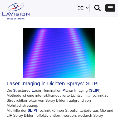
Laser Imaging in Dichten Sprays: SLIPI
Die
S
tructured
L
aser
I
llumination
P
lanar
I
maging (
SLIPI
)
Methode ist eine intensitätsmodulierte Lichtschnitt-Technik zur
Streulichtkorrektur von Spray Bildern aufgrund von
Mehrfachstreuung.
Mit Hilfe der
SLIPI
Technik können Streulichtanteile aus Mie und
LIF Spray Bildern effektiv entfernt werden, wodurch Spray