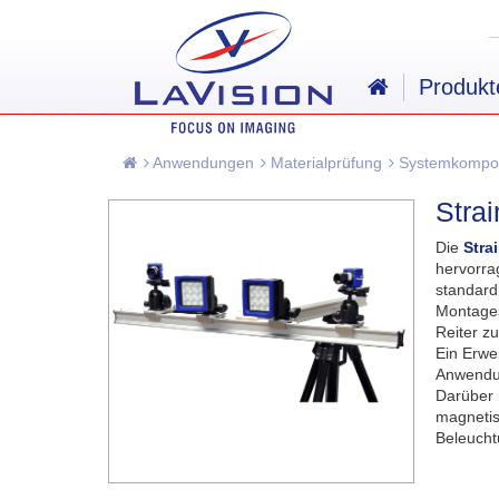
Produkt
Anwendungen
Materialprüfung
Systemkompo
Stra
Die
Strai
hervorra
standard
Montages
Reiter z
Ein Erwe
Anwendun
Darüber 
magnetis
Beleucht