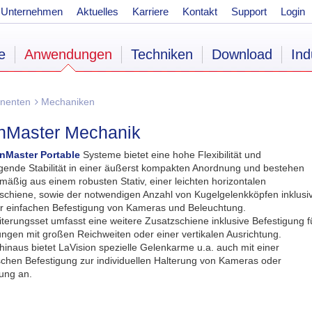
Unternehmen
Aktuelles
Karriere
Kontakt
Support
Login
e
Anwendungen
Techniken
Download
Ind
nenten
Mechaniken
inMaster Mechanik
nMaster Portable
Systeme bietet eine hohe Flexibilität und
gende Stabilität in einer äußerst kompakten Anordnung und bestehen
mäßig aus einem robusten Stativ, einer leichten horizontalen
chiene, sowie der notwendigen Anzahl von Kugelgelenkköpfen inklusi
ur einfachen Befestigung von Kameras und Beleuchtung.
iterungsset umfasst eine weitere Zusatzschiene inklusive Befestigung f
gen mit großen Reichweiten oder einer vertikalen Ausrichtung.
hinaus bietet LaVision spezielle Gelenkarme u.a. auch mit einer
chen Befestigung zur individuellen Halterung von Kameras oder
ung an.