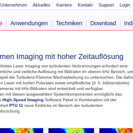
Unternehmen
Aktuelles
Karriere
Kontakt
Support
Login
e
Anwendungen
Techniken
Download
Ind
men Imaging mit hoher Zeitauflösung
elöstes Laser Imaging von turbulenten Verbrennungen erfordert eine
mliche und zeitliche Auflösung mit Bildraten im oberen kHz Bereich, u
piel die Turbulenz-Flamme Wechselwirkung zu untersuchen. Die dafü
n Laser mit hohen Pulsraten sowie empfindliche (d. h. bildverstärkte)
eras mit kHz-Bildraten sind entwickelt und verfügbar.
n mit diesen ausgewählten Systemkomponenten ermöglicht das
ns
High-Speed Imaging
Software Paket in Kombination mit der
nheit
PTU 11
neue Einblicke im Bereich der turbulenten
forschung.