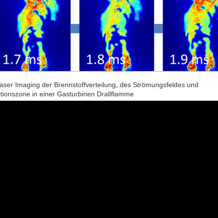
aser Imaging der Brennstoffverteilung, des Strömungsfeldes und
tionszone in einer Gasturbinen Drallflamme