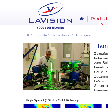
Produkt
Produkte
FlameMaster
High-Speed
Flam
Zeitaufg
hohe räu
zum Beis
benötigte
CMOS Kam
Zusamme
LaVisio
Steuerei
Flammen
High-Speed (10kHz) OH-LIF Imaging