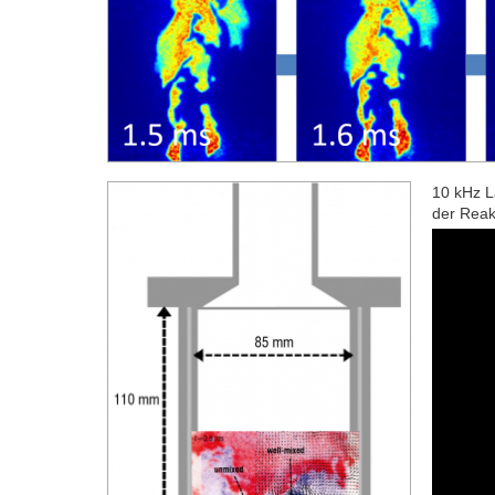
10 kHz L
der Reak