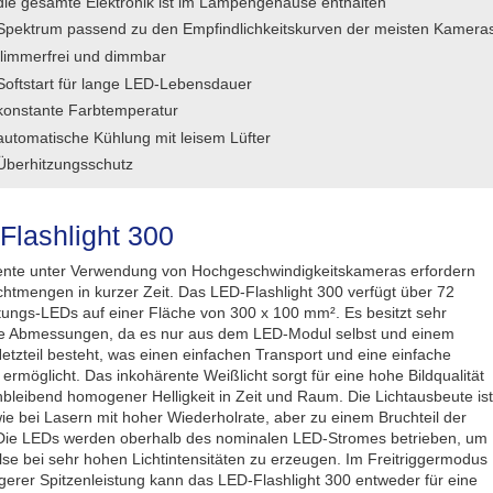
die gesamte Elektronik ist im Lampengehäuse enthalten
Spektrum passend zu den Empfindlichkeitskurven der meisten Kamera
flimmerfrei und dimmbar
Softstart für lange LED-Lebensdauer
konstante Farbtemperatur
automatische Kühlung mit leisem Lüfter
Überhitzungsschutz
Flashlight 300
nte unter Verwendung von Hochgeschwindigkeitskameras erfordern
chtmengen in kurzer Zeit. Das LED-Flashlight 300 verfügt über 72
tungs-LEDs auf einer Fläche von 300 x 100 mm². Es besitzt sehr
 Abmessungen, da es nur aus dem LED-Modul selbst und einem
Netzteil besteht, was einen einfachen Transport und eine einfache
ermöglicht. Das inkohärente Weißlicht sorgt für eine hohe Bildqualität
chbleibend homogener Helligkeit in Zeit und Raum. Die Lichtausbeute ist
wie bei Lasern mit hoher Wiederholrate, aber zu einem Bruchteil der
Die LEDs werden oberhalb des nominalen LED-Stromes betrieben, um
lse bei sehr hohen Lichtintensitäten zu erzeugen. Im Freitriggermodus
ngerer Spitzenleistung kann das LED-Flashlight 300 entweder für eine