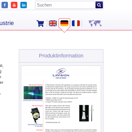
ustrie
Produktinformation
t,
g
n
er
n