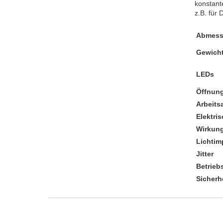
konstant
z.B. für
Abmes
Gewich
LEDs
Öffnun
Arbeits
Elektri
Wirkun
Lichtim
Jitter
Betrieb
Sicherh