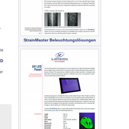
e
StrainMaster Beleuchtungslösungen
is
ED
er