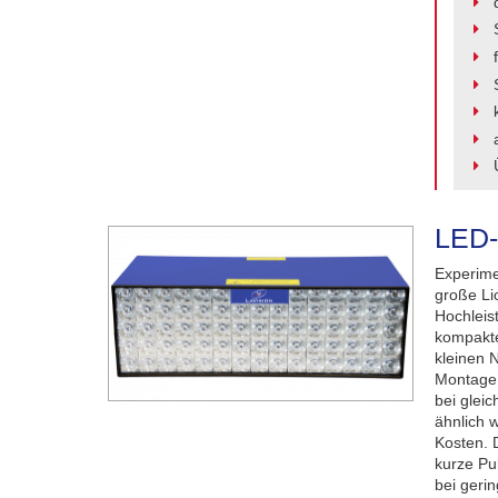
LED-
Experime
große Li
Hochleis
kompakte
kleinen 
Montage 
bei glei
ähnlich 
Kosten. 
kurze Pu
bei geri