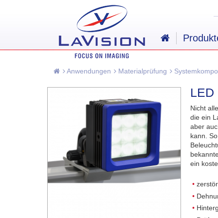
Produkt
Anwendungen
Materialprüfung
Systemkompo
LED 
Nicht al
die ein 
aber auc
kann. So
Beleuchtu
bekannte
ein kost
zerstö
Dehnun
Hinter