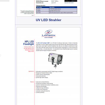
UV LED Strahler
t