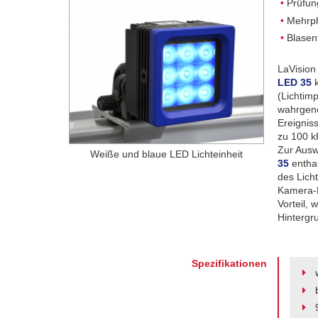
Prüfun
Mehrp
Blasen
LaVision
LED 35
k
(Lichtim
wahrgeno
Ereignis
zu 100 k
Zur Ausw
Weiße und blaue LED Lichteinheit
35
enthal
des Licht
Kamera-E
Vorteil,
Hintergr
Spezifikationen