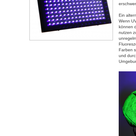
erschwer
Ein alter
Wenn UV-
können d
nutzen z
unregelm
Fluoresz
Farben s
und durc
Umgebung