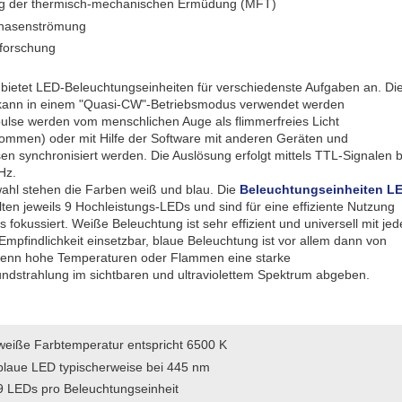
g der thermisch-mechanischen Ermüdung (MFT)
hasenströmung
forschung
 bietet LED-Beleuchtungseinheiten für verschiedenste Aufgaben an. Di
ann in einem "Quasi-CW"-Betriebsmodus verwendet werden
pulse werden vom menschlichen Auge als flimmerfreies Licht
mmen) oder mit Hilfe der Software mit anderen Geräten und
sen synchronisiert werden. Die Auslösung erfolgt mittels TTL-Signalen b
Hz.
ahl stehen die Farben weiß und blau. Die
Beleuchtungseinheiten L
ten jeweils 9 Hochleistungs-LEDs und sind für eine effiziente Nutzung
s fokussiert. Weiße Beleuchtung ist sehr effizient und universell mit jed
mpfindlichkeit einsetzbar, blaue Beleuchtung ist vor allem dann von
 wenn hohe Temperaturen oder Flammen eine starke
undstrahlung im sichtbaren und ultraviolettem Spektrum abgeben.
weiße Farbtemperatur entspricht 6500 K
blaue LED typischerweise bei 445 nm
9 LEDs pro Beleuchtungseinheit