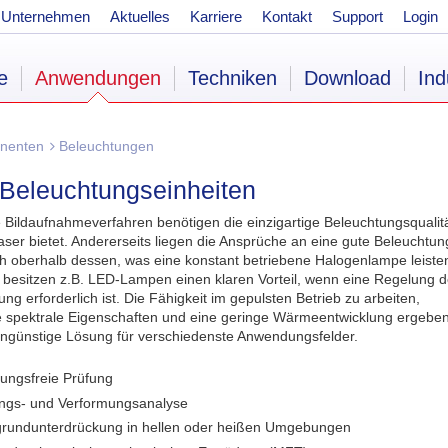
Unternehmen
Aktuelles
Karriere
Kontakt
Support
Login
e
Anwendungen
Techniken
Download
Ind
nenten
Beleuchtungen
Beleuchtungseinheiten
le Bildaufnahmeverfahren benötigen die einzigartige Beleuchtungsqualitä
Laser bietet. Andererseits liegen die Ansprüche an eine gute Beleuchtun
h oberhalb dessen, was eine konstant betriebene Halogenlampe leiste
 besitzen z.B. LED-Lampen einen klaren Vorteil, wenn eine Regelung d
ng erforderlich ist. Die Fähigkeit im gepulsten Betrieb zu arbeiten,
 spektrale Eigenschaften und eine geringe Wärmeentwicklung ergebe
engünstige Lösung für verschiedenste Anwendungsfelder.
rungsfreie Prüfung
gs- und Verformungsanalyse
grundunterdrückung in hellen oder heißen Umgebungen