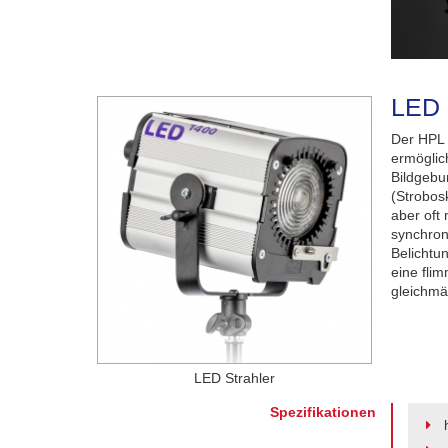
LED 
Der HPL
ermöglich
Bildgebu
(Strobos
aber oft
synchroni
Belichtu
eine fli
gleichmäß
LED Strahler
Spezifikationen