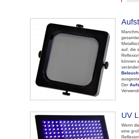
Aufst
Manchmal
gesamten
Metallis
auf, die 
Reflexio
können a
veränder
Beleuch
ausgesta
Der
Aufs
Verwend
UV L
Wenn die
eine gro
Reflexio