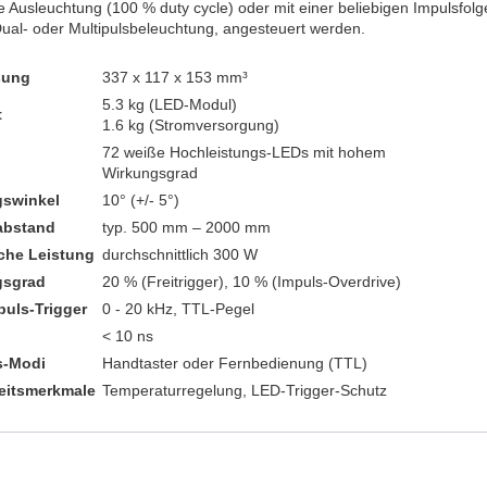
e Ausleuchtung (100 % duty cycle) oder mit einer beliebigen Impulsfolg
 Dual- oder Multipulsbeleuchtung, angesteuert werden.
sung
337 x 117 x 153 mm³
5.3 kg (LED-Modul)
t
1.6 kg (Stromversorgung)
72 weiße Hochleistungs-LEDs mit hohem
Wirkungsgrad
gswinkel
10° (+/- 5°)
abstand
typ. 500 mm – 2000 mm
sche Leistung
durchschnittlich 300 W
gsgrad
20 % (Freitrigger), 10 % (Impuls-Overdrive)
puls-Trigger
0 - 20 kHz, TTL-Pegel
< 10 ns
s-Modi
Handtaster oder Fernbedienung (TTL)
eitsmerkmale
Temperaturregelung, LED-Trigger-Schutz