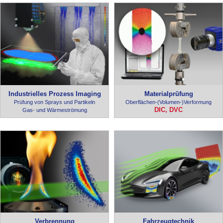
Industrielles Prozess Imaging
Materialprüfung
Prüfung von Sprays und Partikeln
Oberflächen-(Volumen-)Verformung
DIC, DVC
Gas- und Wärmeströmung
Verbrennung
Fahrzeugtechnik