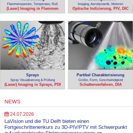
Flammenspezies, Temperatur, Ruß
Imaging, Aerodynamik, Motoren
(Laser) Imaging in Flammen
Optische Indizierung, PIV, DIC
Sprays
Partikel Charakterisierung
Spray Visualisierung & Prüfung
Größe, Form, Geschwindigkeit
(Laser) Imaging in Sprays, PDI
Schattenverfahren, DIA
NEWS
24.07.2026
LaVision und die TU Delft bieten einen
Fortgeschrittenenkurs zu 3D-PIV/PTV mit Schwerpunkt