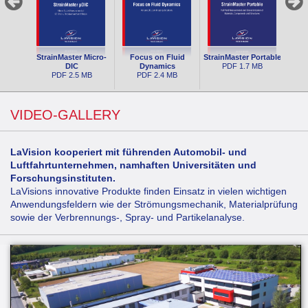
StrainMaster Micro-
Focus on Fluid
StrainMaster Portable
DIC
Dynamics
PDF
1.7 MB
PDF
2.5 MB
PDF
2.4 MB
VIDEO-GALLERY
LaVision kooperiert mit führenden Automobil- und
Luftfahrtunternehmen, namhaften Universitäten und
Forschungsinstituten.
LaVisions innovative Produkte finden Einsatz in vielen wichtigen
Anwendungsfeldern wie der Strömungsmechanik, Materialprüfung
sowie der Verbrennungs-, Spray- und Partikelanalyse.