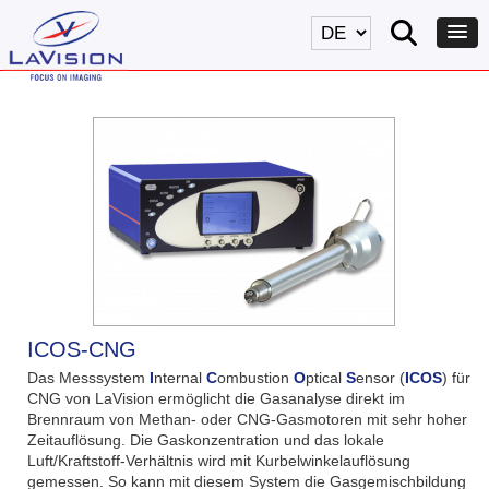
ICOS-CNG
Das Messsystem
I
nternal
C
ombustion
O
ptical
S
ensor (
ICOS
) für
CNG von LaVision ermöglicht die Gasanalyse direkt im
Brennraum von Methan- oder CNG-Gasmotoren mit sehr hoher
Zeitauflösung. Die Gaskonzentration und das lokale
Luft/Kraftstoff-Verhältnis wird mit Kurbelwinkelauflösung
gemessen. So kann mit diesem System die Gasgemischbildung