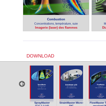
Combustion
Concentrations, température, suie
M
Imagerie (laser) des flammes
Di
DOWNLOAD
SprayMaster
StrainMaster Micro-
FlowMaster 
PDF
5.9 MB
DIC
resolved P