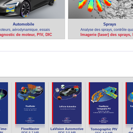
Automobile
Sprays
oteurs, aérodynamique, essais
Analyse des sprays, contrôle qua
agnostic de moteur, PIV, DIC
Imagerie (laser) des sprays,
LaVision Automotive
Time-
FlowMaster
F
Tomographic PIV
PDF
3.5 MB
IV
PDF
5.7 MB
dy
PDF
4.9 MB