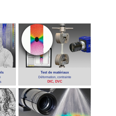
els
Test de matériaux
e
Déformation, contrainte
DIC, DVC
s