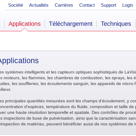
Société
Actualités
Carrières
Contact
Support
Login
s
Applications
Téléchargement
Techniques
Applications
es systèmes intelligents et les capteurs optiques sophistiqués de LaVis
es moteurs, les flammes, les chambres de combustion, les sprays, les
luides, les souffleries, les écoulements sanguin, les appareils de micro-f
ilieux.
es principales quantités mesurées sont les champs d’écoulement, y co
oncentration d’espèces, température du fluide, composition et taille d
vec une haute résolution temporelle et spatiale. Des contrôles de procé
es inspections de buse de pulvérisation, ainsi que la caractérisation sa
’inspection de matériau, peuvent bénéficier aussi de nos systèmes de 