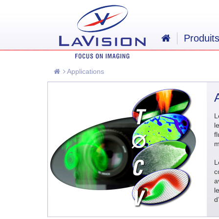
Produit
Applications
L
l
f
m
L
c
a
l
d