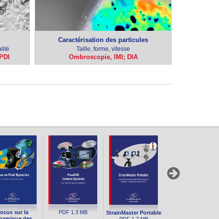
Caractérisation des particules
lité
Taille, forme, vitesse
 PDI
Ombroscopie, IMI; DIA
ocus sur la
PDF
1.3 MB
Focus on
StrainMaster Portable
namique des
Combustion
PDF
1.7 MB