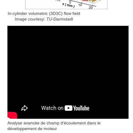
In-cylinder volumetric (3D3C) flow field
Image courtesy: TU-Darmstadt
Analyse avancée de champ d‘écoulement dans le
développement de moteur