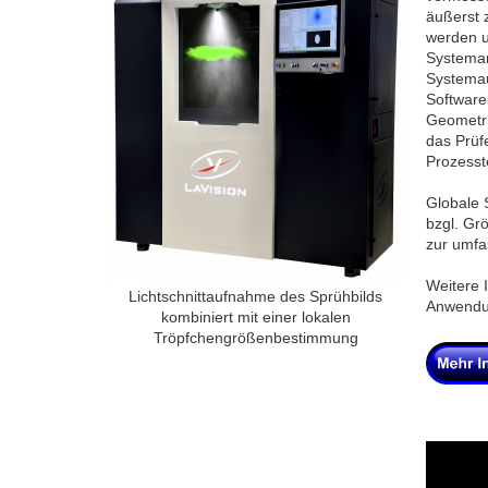
äußerst 
werden u
Systema
Systemau
Software
Geometri
das Prüf
Prozesst
Globale 
bzgl. Gr
zur umfa
Weitere 
Lichtschnittaufnahme des Sprühbilds
Anwendu
kombiniert mit einer lokalen
Tröpfchengrößenbestimmung