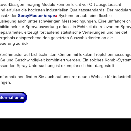
zuverlässigen Imaging Module können leicht vor Ort ausgetauscht
nd erfüllen die höchsten industriellen Qualitätsstandards. Der modular
nsatz der
SprayMaster
inspe
x
Systeme erlaubt eine flexible
slegung auch unter schwierigen Messbedingungen. Eine umfangreich
bibliothek zur Sprayauswertung erfasst in Echtzeit die relevanten Spray
eparameter, erzeugt fortlaufend statistische Verteilungen und meldet
ergebnis entsprechend den gesetzten Auswahlkriterien an die
euerung zurück.
Sprühmuster auf Lichtschnitten können mit lokalen Tröpfchenmessung
öße und Geschwindigkeit kombiniert werden. Ein solches Kombi-Syste
ssenden Spray Untersuchung ist exemplarisch hier dargestellt.
Informationen finden Sie auch auf unserer neuen Website für industriel
ngen.