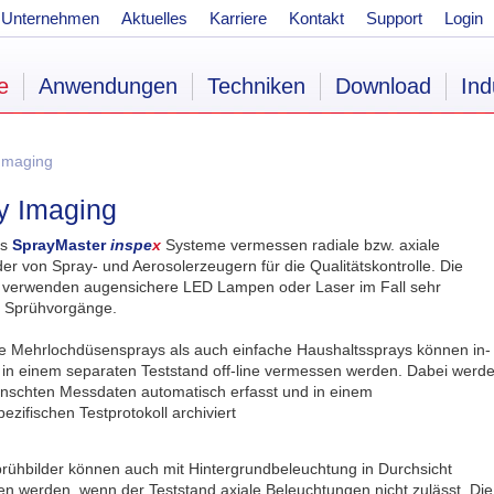
Unternehmen
Aktuelles
Karriere
Kontakt
Support
Login
e
Anwendungen
Techniken
Download
Ind
Imaging
y Imaging
‘s
SprayMaster
inspe
x
Systeme vermessen radiale bzw. axiale
der von Spray- und Aerosolerzeugern für die Qualitätskontrolle. Die
verwenden augensichere LED Lampen oder Laser im Fall sehr
r Sprühvorgänge.
 Mehrlochdüsensprays als auch einfache Haushaltssprays können in-
r in einem separaten Teststand off-line vermessen werden. Dabei werd
nschten Messdaten automatisch erfasst und in einem
zifischen Testprotokoll archiviert
prühbilder können auch mit Hintergrundbeleuchtung in Durchsicht
n werden, wenn der Teststand axiale Beleuchtungen nicht zulässt. Die