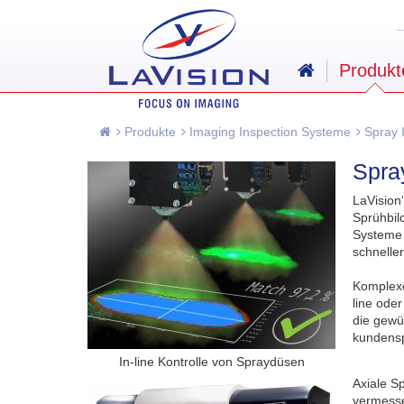
Produkt
Produkte
Imaging Inspection Systeme
Spray 
Spra
LaVision
Sprühbil
Systeme 
schnelle
Komplexe
line ode
die gewü
kundenspe
In-line Kontrolle von Spraydüsen
Axiale S
vermesse