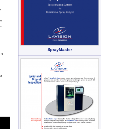
e
e
-
SprayMaster
en
m
le