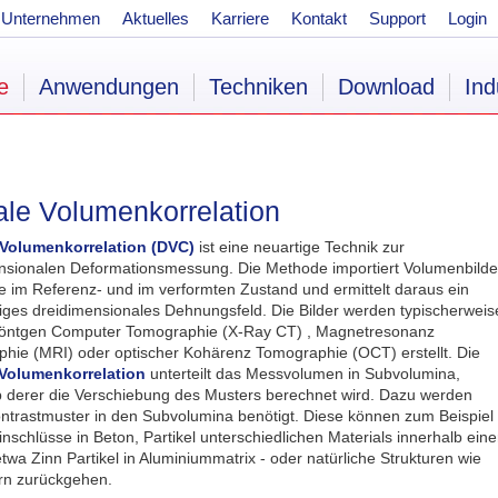
Unternehmen
Aktuelles
Karriere
Kontakt
Support
Login
e
Anwendungen
Techniken
Download
Ind
tale Volumenkorrelation
 Volumenkorrelation (DVC)
ist eine neuartige Technik zur
nsionalen Deformationsmessung. Die Methode importiert Volumenbilde
e im Referenz- und im verformten Zustand und ermittelt daraus ein
diges dreidimensionales Dehnungsfeld. Die Bilder werden typischerweis
Röntgen Computer Tomographie (X-Ray CT) , Magnetresonanz
hie (MRI) oder optischer Kohärenz Tomographie (OCT) erstellt. Die
 Volumenkorrelation
unterteilt das Messvolumen in Subvolumina,
b derer die Verschiebung des Musters berechnet wird. Dazu werden
ontrastmuster in den Subvolumina benötigt. Diese können zum Beispiel
inschlüsse in Beton, Partikel unterschiedlichen Materials innerhalb eine
twa Zinn Partikel in Aluminiummatrix - oder natürliche Strukturen wie
rn zurückgehen.