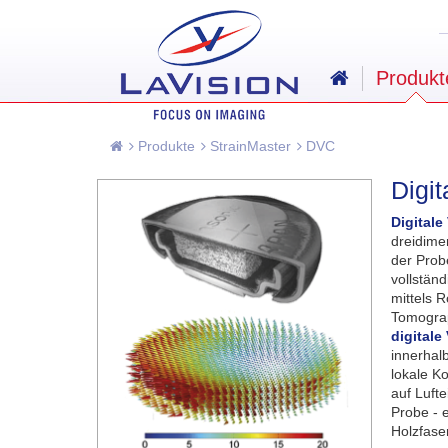
Produkt
Produkte
StrainMaster
DVC
Digi
Digitale
dreidime
der Prob
vollstän
mittels 
Tomograp
digitale
innerhal
lokale K
auf Lufte
Probe - e
Holzfase